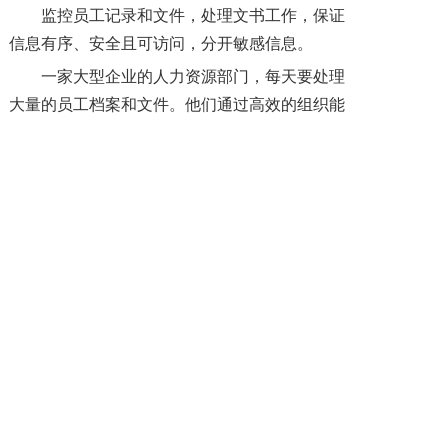
监控员工记录和文件，处理文书工作，保证
信息有序、安全且可访问，分开敏感信息。
一家大型企业的人力资源部门，每天要处理
大量的员工档案和文件。他们通过高效的组织能
力，将这些信息整理得井井有条，确保信息的安
全和可访问性。同时，严格保密敏感信息，避免
信息泄露。
总之，人力资源管理是一个充满挑战和机遇
的领域。它不仅关系到企业的发展，也关系到每
一位员工的成长和幸福。如果贵公司有人力资源
管理方面的需求，欢迎随时与我们联系，让我们
一起携手共创企业未来！
四川薪税保
目前可提供
政务服务外包
、
劳务外包
、
劳务派遣
、
人事外包
、
人才培训
、新
业态用工、
残疾人就业安置
等人力资源服务解决