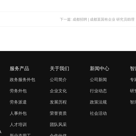
下一篇: 成都招聘 | 成都某国有企业 研究员助理
服务产品
关于我们
新闻中心
智
政务服务外包
公司简介
公司新闻
专
劳务外包
企业文化
行业动态
研
劳务派遣
发展历程
政策法规
智
人事外包
荣誉资质
社会活动
人才培训
团队风采
A
新业态用工
合作伙伴