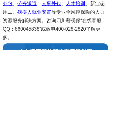
外包
、
劳务派遣
、
人事外包
、
人才培训
、新业态
用工、
残疾人就业安置
等专业全风控保障的人力
资源服务解决方案。咨询四川薪税保“在线客服
QQ：860045838”或致电400-028-2820了解更
多。
上一篇: 四川招聘 | 四川省某事业单位 监测技术员 短期兼职
下一篇: 成都招聘 | 成都市某国有企业 行政司机