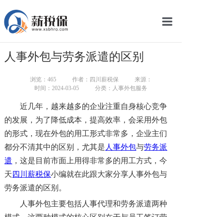
网站首页
人事外包与劳务派遣的区别
服务产品
浏览：
465
作者：四川薪税保
来源：
关于我们
时间：2024-03-05
分类：人事外包服务
近几年，越来越多的企业注重自身核心竞争
新闻中心
的发展，为了降低成本，提高效率，会采用外包
智库学院
的形式，现在外包的用工形式非常多，企业主们
都分不清其中的区别，尤其是
人事外包
与
劳务派
联系我们
遣
，这是目前市面上用得非常多的用工方式，今
天
四川薪税保
小编就在此跟大家分享人事外包与
智慧云平台
劳务派遣的区别。
人事外包主要包括人事代理和劳务派遣两种