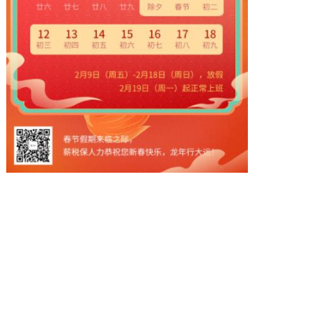
上一篇: 喜报 | 四川薪税保荣获成都市武侯区2023年度“优秀纳税企业”、“成长型100强企业”两项荣誉
下一篇: 初心征寰宇 同心筑未来 | 2023年四川薪税保年会圆满结束