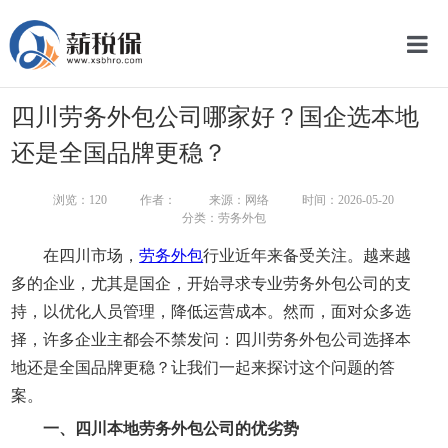
网
四川劳务外包公司哪家好？国企选本地
服
还是全国品牌更稳？
关
浏览：
120
作者：
来源：网络
时间：2026-05-20
分类：劳务外包
新
在四川市场，
劳务外包
行业近年来备受关注。越来越
智
多的企业，尤其是国企，开始寻求专业劳务外包公司的支
持，以优化人员管理，降低运营成本。然而，面对众多选
联
择，许多企业主都会不禁发问：四川劳务外包公司选择本
智
地还是全国品牌更稳？让我们一起来探讨这个问题的答
案。
一、
四川本地劳务外包公司的优劣势