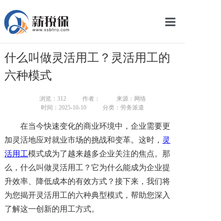
网站首页
什么叫做灵活用工？灵活用工的
服务产品
六种模式
关于我们
浏览：
312
作者：
来源：网络
时间：2025-10-10
分类：劳务派遣
新闻中心
在当今快速变化的商业环境中，企业需要更
智库学院
加灵活地应对就业市场的挑战和变革。这时，
灵
活用工
模式成为了越来越多企业关注的焦点。那
联系我们
么，什么叫做灵活用工？它为什么能成为企业提
智慧云平台
升效率、降低成本的有效方式？接下来，我们将
为您揭开灵活用工的六种典型模式，帮助您深入
了解这一创新的用工方式。