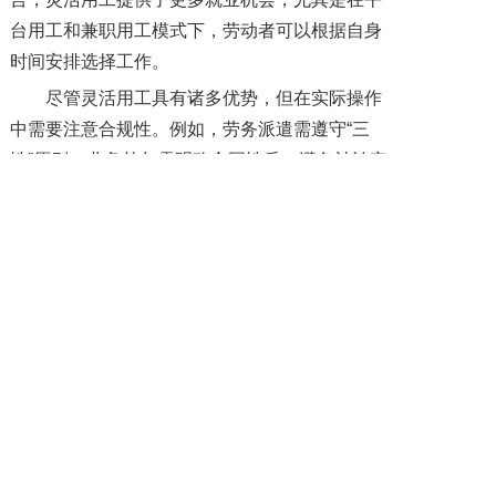
台用工和兼职用工模式下，劳动者可以根据自身
时间安排选择工作。
尽管灵活用工具有诸多优势，但在实际操作
中需要注意合规性。例如，劳务派遣需遵守“三
性”原则，业务外包需明确合同性质，避免被认定
为事实劳动关系。
最后，您如何看待灵活用工模式？在您的行
业中，是否已经尝试这些用工方式？我们期待与
您交流！
上一篇: 劳务派遣和人力资源外包的区别
下一篇: 劳动派遣和劳务外包的区别和优缺点