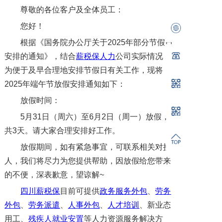
尊敬的各位客户及全体员工：
您好！
根据《国务院办公厅关于2025年部分节假日
安排的通知》，结合
薪税保人力
公司实际情况，
为便于及早合理地安排节假日有关工作，现将
2025年端午节放假安排通知如下：
放假时间：
5月31日（周六）至6月2日（周一）放假，
共3天。请大家合理安排好工作。
放假期间，如有紧急事宜，可联系相关对接
人，我们将尽力为您提供帮助，因放假给您带来
的不便，深表歉意，望谅解~
四川薪税保
目前可提供
政务服务外包
、
劳务
外包
、
劳务派遣
、
人事外包
、
人才培训
、新业态
用工、
残疾人就业安置
等人力资源服务解决方