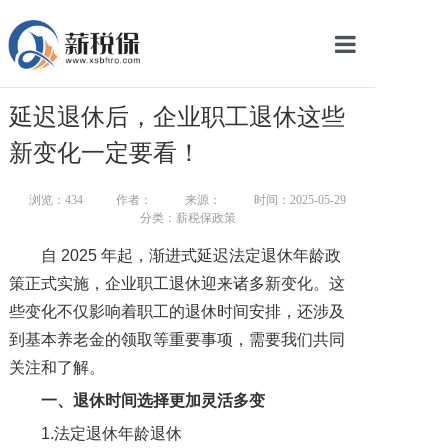
网站首页
延迟退休后，企业职工退休这些
服务产品
新变化一定要看！
关于我们
浏览：
434
作者：
来源：
时间：2025-05-29
分类：薪税保政策
新闻中心
自 2025 年起，渐进式延迟法定退休年龄政
智库学院
策正式实施，企业职工退休迎来诸多新变化。这
些变化不仅影响着职工的退休时间安排，还涉及
联系我们
到基本养老金的领取等重要事项，需要我们共同
智慧云平台
关注和了解。
一、
退休时间选择更加灵活多变
1.法定退休年龄退休