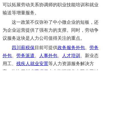
可以拓展劳动关系协调师的职业技能培训和就业
输送等增量服务。
这一政策不仅弥补了中小微企业的短板，还
为企业运营提供了强有力的支撑。同时，劳动争
议服务这块是人力公司值得关注的重点。
四川薪税保
目前可提供
政务服务外包
、
劳务
外包
、
劳务派遣
、
人事外包
、
人才培训
、新业态
用工、
残疾人就业安置
等人力资源服务解决方
案。咨询四川省
薪税保人力
资源服务有限公司“在
线客服QQ：860045838”或致电400-028-2820了
解更多。