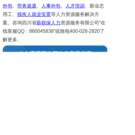
外包
、
劳务派遣
、
人事外包
、
人才培训
、新业态
用工、
残疾人就业安置
等人力资源服务解决方
案。咨询四川省
薪税保人力
资源服务有限公司“在
线客服QQ：860045838”或致电400-028-2820了
解更多。
上一篇: 业务外包给企业带来的好处是什么？
下一篇: 劳务外包管理思路和方法有哪些？