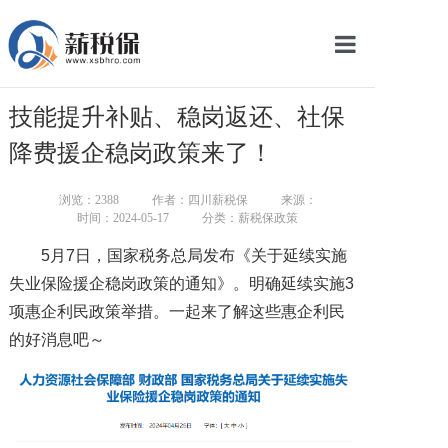
网站首页
技能提升补贴、稳岗返还、社保
服务产品
降费援企稳岗政策来了！
关于我们
浏览：
2388
作者：四川薪税保
来源：
时间：2024-05-17
分类：薪税保政策
新闻中心
5月7日，国家税务总局发布《关于延续实施
智库学院
失业保险援企稳岗政策的通知》。明确延续实施3
项惠企利民政策举措。一起来了解这些惠企利民
联系我们
的好消息吧～
智慧云平台