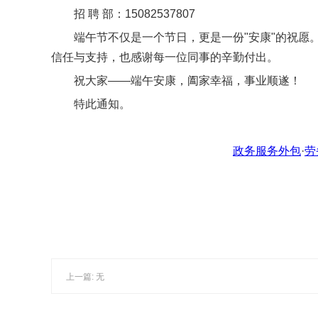
招 聘 部：15082537807
端午节不仅是一个节日，更是一份"安康"的祝愿
信任与支持，也感谢每一位同事的辛勤付出。
祝大家——端午安康，阖家幸福，事业顺遂！
特此通知。
政务服务外包
·
劳
上一篇: 无