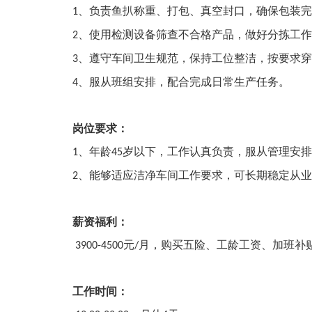
、负责鱼扒称重、打包、真空封口，确保包装完
1
、使用检测设备筛查不合格产品，做好分拣工作
2
、遵守车间卫生规范，保持工位整洁，按要求穿
3
、服从班组安排，配合完成日常生产任务。
4
岗位要求：
、年龄
岁以下，工作认真负责，服从管理安排
1
45
、能够适应洁净车间工作要求，可长期稳定从业
2
薪资福利：
元
月，购买五险、工龄工资、加班补
3900-4500
/
工作时间：