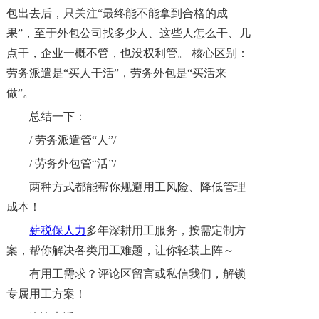
包出去后，只关注
“最终能不能拿到合格的成
果”，至于外包公司找多少人、这些人怎么干、几
点干，企业一概不管，也没权利管。 核心区别：
劳务派遣是“买人干活”，劳务外包是“买活来
做”。
总结一下
：
/ 劳务派遣管“人”/
/ 劳务外包管“活”/
两种方式都能帮你规避用工风险、降低管理
成本！
薪税保人力
多年深耕用工服务，按需定制方
案，帮你解决各类用工难题，让你轻装上阵～
有用工需求？评论区留言或私信我们，解锁
专属用工方案！
咨询电话：
400 028 2820