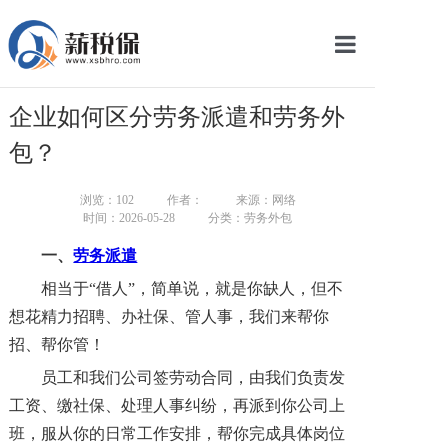
网站首页
企业如何区分劳务派遣和劳务外
服务产品
包？
关于我们
浏览：
102
作者：
来源：网络
时间：2026-05-28
分类：劳务外包
新闻中心
一、
劳务派遣
智库学院
相当于
“借人”
，
简单说，就是你缺人，但不
想花精力招聘、办社保、管人事，我们来帮你
联系我们
招、帮你管！
智慧云平台
员工和我们公司签劳动合同，由我们负责发
工资、缴社保、处理人事纠纷，再派到你公司上
班，服从你的日常工作安排，帮你完成具体岗位