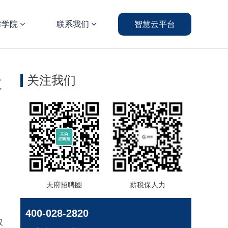
库学院
联系我们
智慧云平台
关注我们
要
天府招聘圈
薪税保人力
400-028-2820
仅