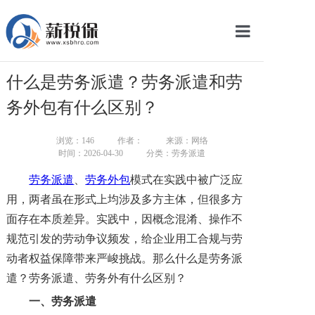
网站首页
什么是劳务派遣？劳务派遣和劳
服务产品
务外包有什么区别？
关于我们
浏览：
146
作者：
来源：网络
时间：2026-04-30
分类：劳务派遣
新闻中心
劳务派遣
、
劳务外包
模式在实践中被广泛应
智库学院
用，两者虽在形式上均涉及多方主体，但很多方
面存在本质差异。实践中，因概念混淆、操作不
联系我们
规范引发的劳动争议频发，给企业用工合规与劳
智慧云平台
动者权益保障带来严峻挑战。那么什么是劳务派
遣？劳务派遣、劳务外有什么区别？
一、劳务派遣