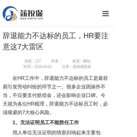
网站首页
辞退能力不达标的员工，HR要注
服务产品
意这7大雷区
关于我们
浏览：
227
作者：
来源：网站
时间：2026-04-02
分类：薪税保政策
新闻中心
在HR工作中，辞退能力不达标的员工是最容
智库学院
易引发劳动纠纷的环节之一。很多企业因操作不
当，不仅要支付赔偿金，还会影响企业口碑。今
联系我们
天就为各位HR梳理，辞退能力不达标员工时，必
智慧云平台
须规避的7大核心风险。
1、无法证明员工不能胜任工作
用人单位无法证明的情形归纳起来主要包