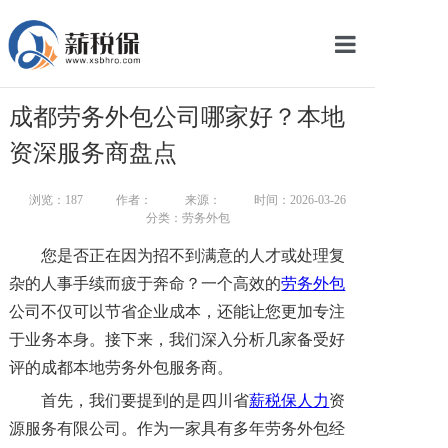
网站首页
成都劳务外包公司哪家好？本地
服务产品
资深服务商盘点
关于我们
浏览：
187
作者：
来源：
时间：2026-03-26
分类：劳务外包
新闻中心
您是否正在因为招不到满意的人才或处理复
智库学院
杂的人事手续而疲于奔命？一个高效的
劳务外包
公司不仅可以节省企业成本，还能让您更加专注
联系我们
于业务本身。接下来，我们深入分析几家备受好
智慧云平台
评的成都本地劳务外包服务商。
首先，我们要提到的是四川省
薪税保人力
资
源服务有限公司。作为一家具有多年劳务外包经