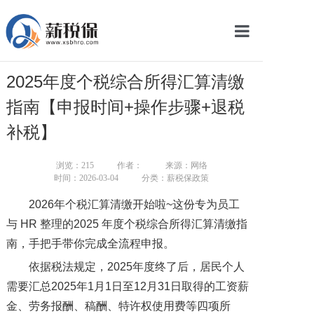
网站首页
2025年度个税综合所得汇算清缴
服务产品
指南【申报时间+操作步骤+退税
关于我们
补税】
新闻中心
浏览：
215
作者：
来源：网络
时间：2026-03-04
分类：薪税保政策
智库学院
2026年个税汇算清缴开始啦~这份专为员工
联系我们
与 HR 整理的2025 年度个税综合所得汇算清缴指
南，手把手带你完成全流程申报。
智慧云平台
依据税法规定，2025年度终了后，居民个人
需要汇总2025年1月1日至12月31日取得的工资薪
金、劳务报酬、稿酬、特许权使用费等四项所