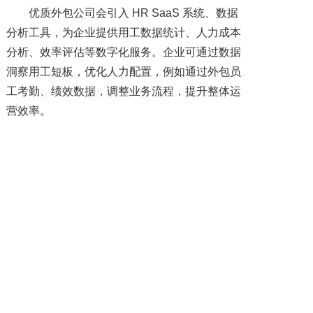
优质外包公司会引入 HR SaaS 系统、数据
分析工具，为企业提供用工数据统计、人力成本
分析、效率评估等数字化服务。企业可通过数据
洞察用工短板，优化人力配置，例如通过外包员
工考勤、绩效数据，调整业务流程，提升整体运
营效率。
劳务外包的十大好处，是否让您对这一模式
刮目相看了呢？它不仅能够帮助企业削减成本，
还能释放资源、提升效率，带来多方面的竞争优
势。您的企业是否考虑尝试过劳务外包？欢迎联
系我们，将为您的企业找到最适合的外包方案。
上一篇: 外包和劳务派遣哪个更好？
下一篇: 企业业务外包的好处