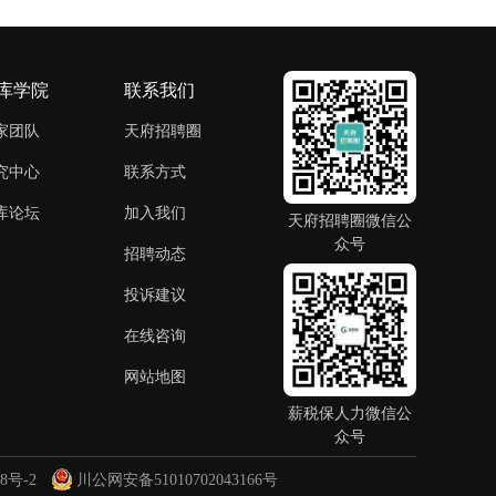
库学院
联系我们
家团队
天府招聘圈
究中心
联系方式
库论坛
加入我们
天府招聘圈微信公
众号
招聘动态
投诉建议
在线咨询
网站地图
薪税保人力微信公
众号
8号-2
川公网安备51010702043166号