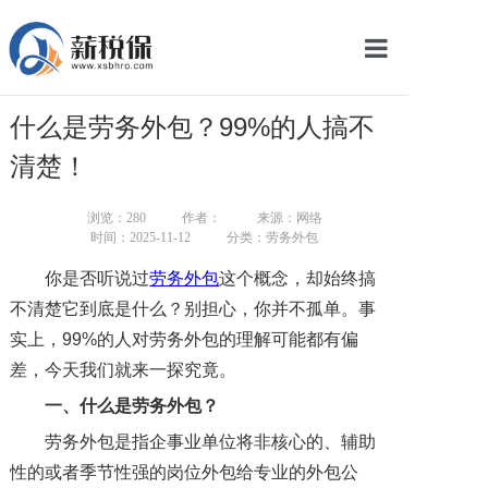
网站首页
什么是劳务外包？99%的人搞不
服务产品
清楚！
关于我们
浏览：
280
作者：
来源：网络
时间：2025-11-12
分类：劳务外包
新闻中心
你是否听说过
劳务外包
这个概念，却始终搞
智库学院
不清楚它到底是什么？别担心，你并不孤单。事
实上，99%的人对劳务外包的理解可能都有偏
联系我们
差，今天我们就来一探究竟。
智慧云平台
一、
什么是
劳务外包
？
劳务外包是指企事业单位将非核心的、辅助
性的或者季节性强的岗位外包给专业的外包公