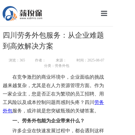
网站首页
四川劳务外包服务：从企业难题
服务产品
到高效解决方案
关于我们
浏览：
365
作者：
来源：
时间：2025-08-07
分类：劳务外包
新闻中心
在竞争激烈的商业环境中，企业面临的挑战
智库学院
越来越复杂，尤其是在人力资源管理方面。作为
一家企业主，您是否正在为繁琐的员工招聘、用
联系我们
工风险以及成本控制问题而感到头疼？四川
劳务
智慧云平台
外包
服务，或许就是您突破瓶颈的关键答案。
一、
劳务外包能为企业带来什么？
许多企业在快速发展过程中，都会遇到这样