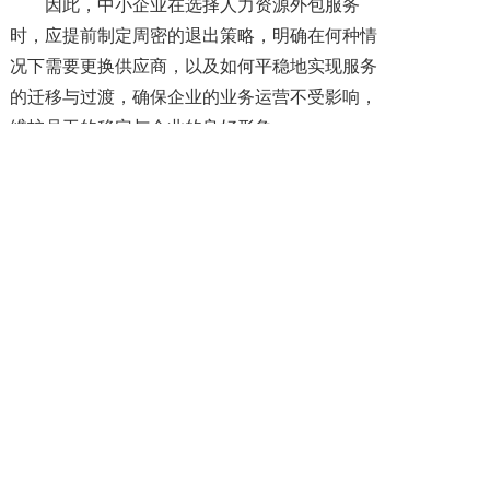
因此，中小企业在选择人力资源外包服务
时，应提前制定周密的退出策略，明确在何种情
况下需要更换供应商，以及如何平稳地实现服务
的迁移与过渡，确保企业的业务运营不受影响，
维护员工的稳定与企业的良好形象。
总之，中小企业在选择人力资源外包服务
时，应避免陷入以上这 5 大误区，秉持谨慎、理
性、全面的原则，综合考量供应商的资质、服务
质量、行业经验、合同条款以及自身的业务需求
与核心能力，从而做出科学合理的决策，借助人
力资源外包的力量推动企业的稳健发展与高效运
营。
上一篇: 人力资源外包有哪些知名服务机构？
下一篇: 人力资源外包 vs 传统人力管理：谁更能适应现代企业需求？