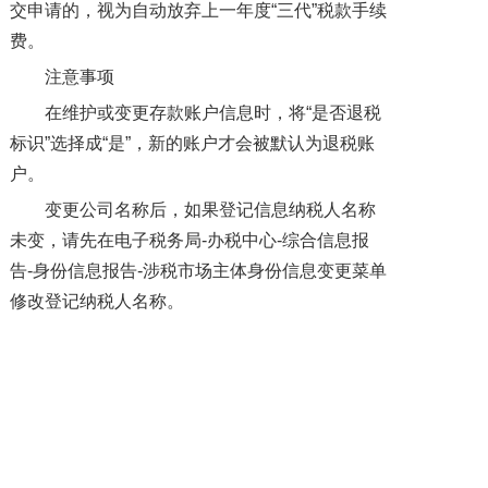
交申请的，视为自动放弃上一年度“三代”税款手续
费。
注意事项
在维护或变更存款账户信息时，将“是否退税
标识”选择成“是”，新的账户才会被默认为退税账
户。
变更公司名称后，如果登记信息纳税人名称
未变，请先在电子税务局-办税中心-综合信息报
告-身份信息报告-涉税市场主体身份信息变更菜单
修改登记纳税人名称。
纳税人名称变更和新账户同步可能存在滞
后，合理等待后账户信息无法同步到自然人电子
税务局扣缴端的，可以联系主管税务机关手动同
步。
希望以上内容能帮助您顺利完成个税手续费