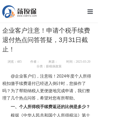
网站首页
企业客户注意！申请个税手续费
服务产品
退付热点问答答疑，3月31日截
关于我们
止！
新闻中心
浏览：
485
作者：
来源：
时间：2025-03-20
分类：薪税保政策
智库学院
@企业客户们，注意啦！2024年度个人所得
联系我们
税扣缴手续费退付已经进入倒计时，您操作了
吗？为了帮助纳税人更便捷地完成申请，我们整
智慧云平台
理了几个热点问答，希望对您有所帮助。
一、个人所得税手续费返还的比例是多少？
根据《中华人民共和国个人所得税法》第十