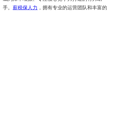
手。
薪税保人力
，拥有专业的运营团队和丰富的
实操经验。我们精通上述每一个外包流程环节，
能够为企业量身定制精准、高效的人力资源解决
方案。选择薪税保人力，就是选择与专业和可靠
并肩前行，让您的企业轻松摆脱人力资源管理的
繁琐事务。还在为人力资源管理难题困扰吗？立
即咨询薪税保人力，开启您的企业高效运营新篇
章！
上一篇: 邯郸市劳务外包公司如何选择？
下一篇: 业务外包的优劣势