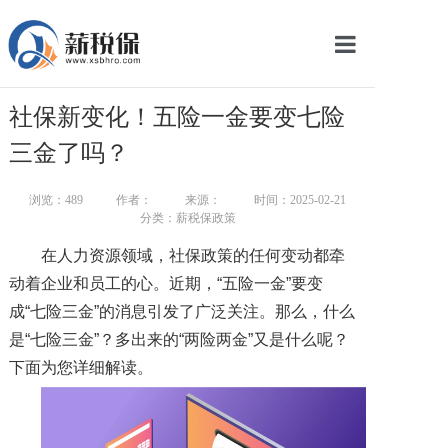
网站首页
社保新变化！五险一金要变七险
服务产品
三金了吗？
关于我们
浏览：
489
作者：
来源：
时间：2025-02-21
分类：薪税保政策
新闻中心
在人力资源领域，社保政策的任何变动都牵
智库学院
动着企业和员工的心。近期，“五险一金”要变
成“七险三金”的消息引发了广泛关注。那么，什么
联系我们
是“七险三金”？多出来的“两险两金”又是什么呢？
智慧云平台
下面为您详细解读。