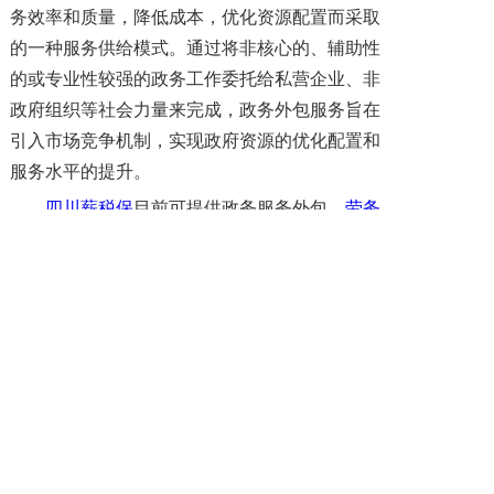
务效率和质量，降低成本，优化资源配置而采取
的一种服务供给模式。通过将非核心的、辅助性
的或专业性较强的政务工作委托给私营企业、非
政府组织等社会力量来完成，政务外包服务旨在
引入市场竞争机制，实现政府资源的优化配置和
服务水平的提升。
四川薪税保
目前可提供政务服务外包、
劳务
外包
、
劳务派遣
、
人事外包
、
人才培训
、新业态
用工、
残疾人就业安置
等人力资源服务解决方
案。咨询四川省
薪税保人力
资源服务有限公司“在
线客服QQ：860045838”或致电400-028-2820了
解更多。