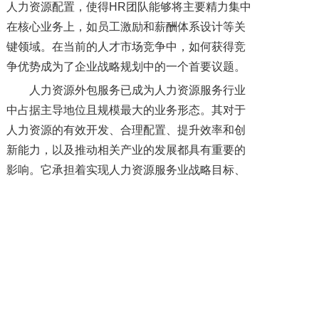
人力资源配置，使得HR团队能够将主要精力集中
在核心业务上，如员工激励和薪酬体系设计等关
键领域。在当前的人才市场竞争中，如何获得竞
争优势成为了企业战略规划中的一个首要议题。
人力资源外包服务已成为人力资源服务行业
中占据主导地位且规模最大的业务形态。其对于
人力资源的有效开发、合理配置、提升效率和创
新能力，以及推动相关产业的发展都具有重要的
影响。它承担着实现人力资源服务业战略目标、
助力产业成长、促进社会和谐发展的历史任务，
已经成为行业内培育新的增长点、形成新动力的
关键业务之一。
四川薪税保
目前可提供
政务服务外包
、
劳务
外包
、
劳务派遣
、
人事外包
、
人才培训
、新业态
用工、
残疾人就业安置
等人力资源服务解决方
案。咨询四川省
薪税保人力
资源服务有限公司“在