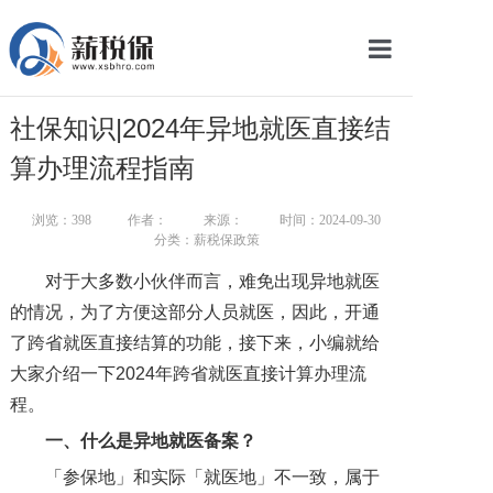
网站首页
社保知识|2024年异地就医直接结
服务产品
算办理流程指南
关于我们
浏览：
398
作者：
来源：
时间：2024-09-30
分类：薪税保政策
新闻中心
对于大多数小伙伴而言，难免出现异地就医
智库学院
的情况，为了方便这部分人员就医，因此，开通
了跨省就医直接结算的功能，接下来，小编就给
联系我们
大家介绍一下2024年跨省就医直接计算办理流
智慧云平台
程。
一
、什么是异地就医备案？
「参保地」和实际「就医地」不一致，属于