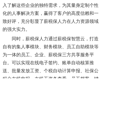
入了解这些企业的独特需求，为其量身定制个性
化的人事解决方案，赢得了客户的高度信赖和一
致好评，充分彰显了薪税保人力在人力资源领域
的强大实力。
同时，薪税保人力通过薪税保智慧云，打造
自有的集人事模块、财务模块、员工自助模块等
为一体的员工、企业、薪税保三方共享服务平
台。可以实现在线电子签约、账单自动核算推
送、批量发放工资、个税自动计算申报、社保公
积金在线申报、在线工资条查看、员工档案一键
调取、线上开具各类证明、招聘动态实时查看、
风险预警提醒等功能。
如有紧急招聘、全国用工、用工风险、组织
优化、五险一金、
劳务外包
、
劳务派遣
等人力资
源相关问题，联系我的专业业务老师免费获取更