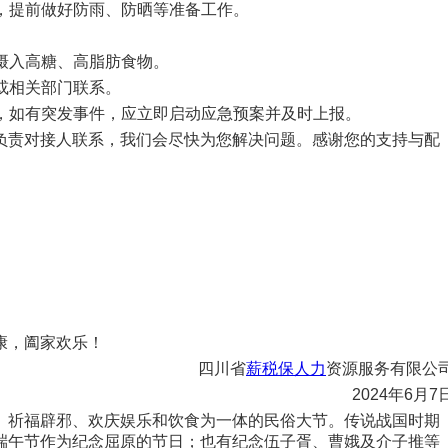
，提前做好防雨、防晒等准备工作。
摄入高糖、高脂肪食物。
或相关部门联系。
，如有突发事件，应立即启动应急预案并及时上报。
责对接人联系，我们会尽快为您解决问题。感谢您的支持与配
康，阖家欢乐！
四川省
薪税保人力
资源服务有限公
2024年6月7
祈福辟邪、欢庆娱乐和饮食为一体的民俗大节。传说战国时期
端午节作为纪念屈原的节日；也有纪念伍子胥、曹娥及介子推等