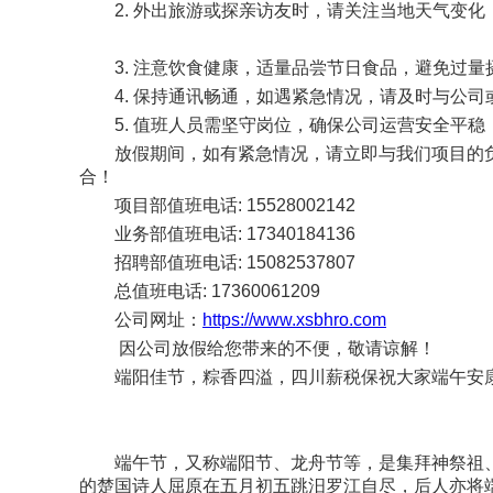
2. 外出旅游或探亲访友时，请关注当地天气变化
3. 注意饮食健康，适量品尝节日食品，避免过量
4. 保持通讯畅通，如遇紧急情况，请及时与公司
5. 值班人员需坚守岗位，确保公司运营安全平稳
放假期间，如有紧急情况，请立即与我们项目的负
合！
项目部值班电话: 15528002142
业务部值班电话: 17340184136
招聘部值班电话: 15082537807
总值班电话: 17360061209
公司网址：
https://www.xsbhro.com
因公司放假给您带来的不便，敬请谅解！
端阳佳节，粽香四溢，四川薪税保祝大家端午安
端午节，又称端阳节、龙舟节等，是集拜神祭祖、
的楚国诗人屈原在五月初五跳汨罗江自尽，后人亦将