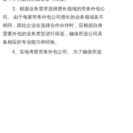
3、根据业务需求选择擅长领域的劳务外包公
司。 由于每家劳务外包公司擅长的业务领域各不
相同，因此企业在选择合作伙伴时，应根据自身
需要外包的业务类型进行筛选，确保所选公司具
备相应的专业能力和经验。
4、实地考察劳务外包公司。 为了确保所选
劳务外包公司的真实性和可靠性，企业可以安排
实地考察，亲自了解公司的运营状况、综合实力
和服务团队。
上一篇: 岗位外包：这些企业类型最适用，你知道吗？
下一篇: 劳务外包员工受伤由谁负责？