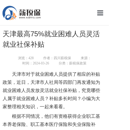
网站首页
天津最高75%就业困难人员灵活
服务产品
就业社保补贴
关于我们
浏览：
428
作者：四川薪税保
来源：
时间：2024-03-26
分类：薪税保政策
新闻中心
天津市对于就业困难人员提供了相应的补贴
智库学院
政策，近日，天津市人社局等四部门再发通知为
就业困难人员发放灵活就业社保补贴，究竟哪些
联系我们
人属于就业困难人员？补贴多长时间？小编为大
智慧云平台
家整理相关知识，一起来看看。
根据不同情况，他们有资格获得企业职工基
本养老保险、职工基本医疗保险和失业保险补