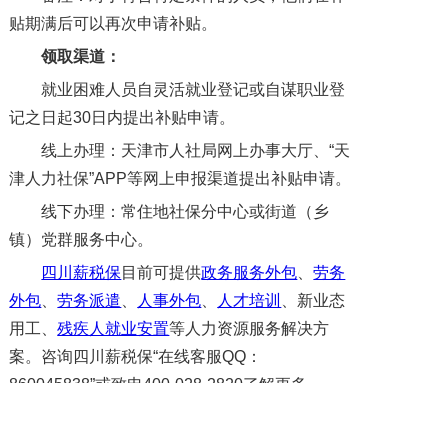
贴期满后可以再次申请补贴。
领取渠道：
就业困难人员自灵活就业登记或自谋职业登
记之日起30日内提出补贴申请。
线上办理：天津市人社局网上办事大厅、“天
津人力社保”APP等网上申报渠道提出补贴申请。
线下办理：常住地社保分中心或街道（乡
镇）党群服务中心。
四川薪税保
目前可提供
政务服务外包
、
劳务
外包
、
劳务派遣
、
人事外包
、
人才培训
、新业态
用工、
残疾人就业安置
等人力资源服务解决方
案。咨询四川薪税保“在线客服QQ：
860045838”或致电400-028-2820了解更多。