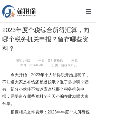
网站首页
2023年度个税综合所得汇算，向
服务产品
哪个税务机关申报？留存哪些资
关于我们
料？
新闻中心
浏览：
482
作者：四川薪税保
来源：
时间：2024-03-01
分类：薪税保知识
智库学院
今天开始，2023年个人所得税开始退税了，
联系我们
不知道大家是补钱还是退钱哦？退了多少啊？还
有一部分小伙伴不知道应该想那个税务机关申
智慧云平台
报，需要留存哪些资料？今天小编在此就跟大家
分享。
根据相关文件表示：2023年年度个人所得税